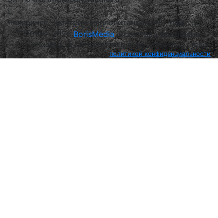
Челябинск, Дмитрия Неаполитанова, 48 , офис 53
2013 – 2026
BorisMedia
, Все права защищены
Находясь на сайте borismedia.ru вы соглашетесь с нашей
политикой конфиденциальности