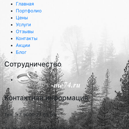
Главная
Портфолио
Цены
Услуги
Отзывы
Контакты
Акции
Блог
Сотрудничество
Контактная информация
Тел.: +7 9000 27 65 65
Эл. почта: info@borismedia.ru