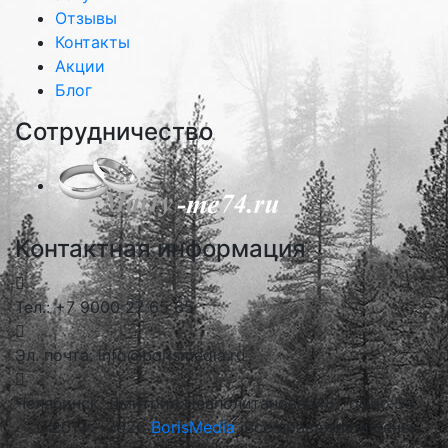
Отзывы
Контакты
Акции
Блог
Сотрудничество
Контактная информация
Тел.: +7 9000 27 65 65
Эл. почта: info@borismedia.ru
Челябинск, Дмитрия Неаполитанова, 48 , офис 53
2013 – 2026
BorisMedia
, Все права защищены