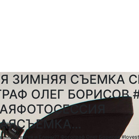
Я ЗИМНЯЯ СЪЕМКА С
ГРАФ ОЛЕГ БОРИСОВ 
НАЯФОТОСЕССИЯ
НАЯСЪЕМКА…
ъемка Сергея и Елены?? Фотограф Олег Борисов #loves