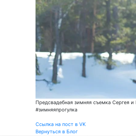
Предсвадебная зимняя съемка Сергея и
#зимняяпрогулка
Ссылка на пост в VK
Вернуться в Блог