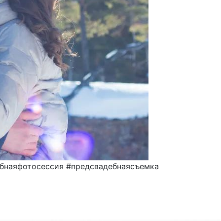
ебнаяфотосессия #предсвадебнаясъемка