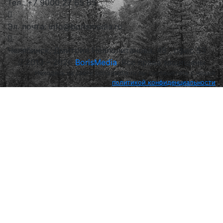
Тел.: +7 9000 27 65 65
Эл. почта: info@borismedia.ru
Челябинск, Дмитрия Неаполитанова, 48 , офис 53
2013 – 2026
BorisMedia
, Все права защищены
Находясь на сайте borismedia.ru вы соглашетесь с нашей
политикой конфиденциальности